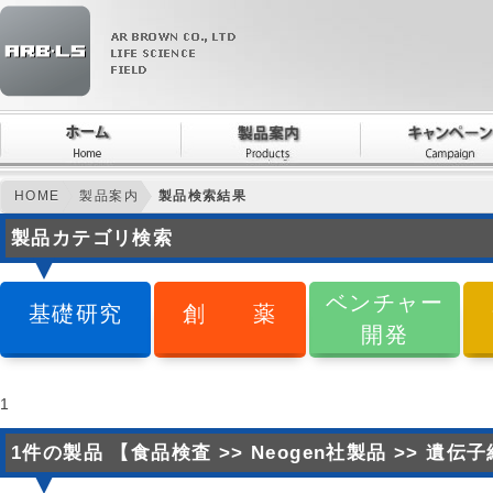
HOME
製品案内
製品検索結果
製品カテゴリ検索
ベンチャー
基礎研究
創 薬
開発
1
1件の製品 【食品検査 >> Neogen社製品 >> 遺