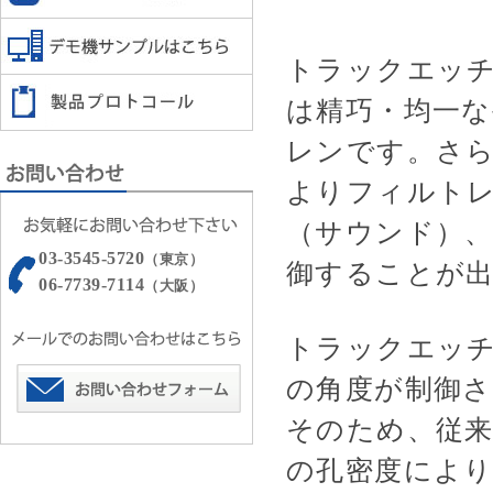
トラックエッチド
は精巧・均一
レンです。さ
よりフィルト
（サウンド）、
03-3545-5720
（東京）
御することが
06-7739-7114
（大阪）
トラックエッチ
の角度が制御
そのため、従
の孔密度により、任意