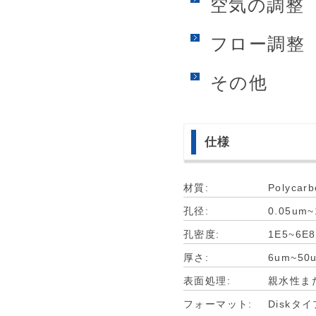
空気の調整
フロー調整
その他
仕様
材質:
Polycar
孔径:
0.05um~
孔密度:
1E5~6E8
厚さ:
6um~50
表面処理:
親水性ま
フォーマット:
Diskタ